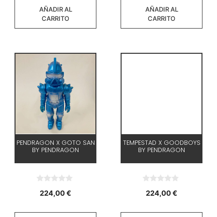
AÑADIR AL
AÑADIR AL
CARRITO
CARRITO
PENDRAGON X GOTO SAN
TEMPESTAD X GOODBOYS
BY PENDRAGON
BY PENDRAGON
0
0
224,00
€
224,00
€
d
d
e
e
5
5