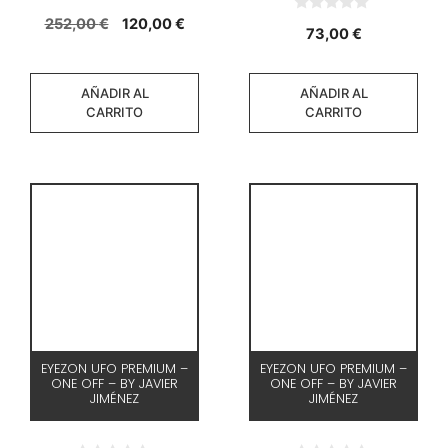
0
El
El
252,00
€
120,00
€
0
d
73,00
€
d
e
precio
precio
e
5
original
actual
5
era:
es:
AÑADIR AL
AÑADIR AL
252,00 €.
120,00 €.
CARRITO
CARRITO
EYEZON UFO PREMIUM –
EYEZON UFO PREMIUM –
ONE OFF – BY JAVIER
ONE OFF – BY JAVIER
JIMÉNEZ
JIMÉNEZ