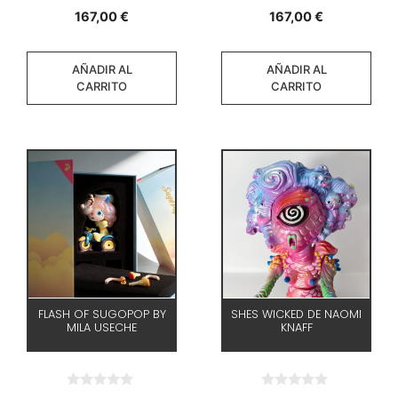
0
0
167,00
€
167,00
€
d
d
e
e
5
5
AÑADIR AL
AÑADIR AL
CARRITO
CARRITO
FLASH OF SUGOPOP BY
SHES WICKED DE NAOMI
MILA USECHE
KNAFF
0
0