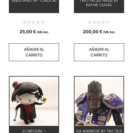
SKELETRINO BY TOKIDOKI
TWO FACED HAZEL BY
KATHIE OLIVAS
0
0
25,00
€
200,00
€
IVA inc.
IVA inc.
d
d
e
e
5
5
AÑADIR AL
AÑADIR AL
CARRITO
CARRITO
SCARYGIRL –
DA WARRIOR BY TIM TSUI