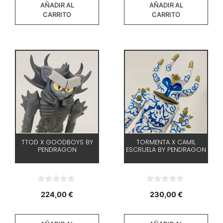
AÑADIR AL
AÑADIR AL
CARRITO
CARRITO
TTOD X GOODBOYS BY
TORMENTA X CAMIL
PENDRAGON
ESCRUELA BY PENDRAGON
0
0
224,00
€
230,00
€
d
d
e
e
5
5