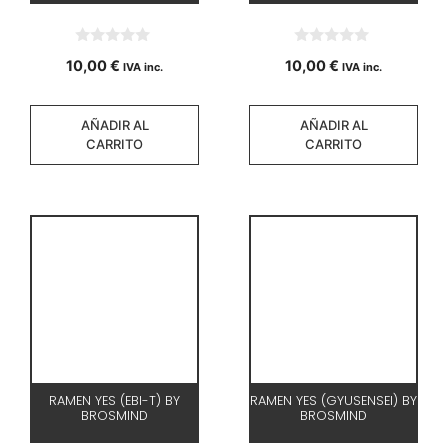
0
0
10,00
€
10,00
€
IVA inc.
IVA inc.
d
d
e
e
5
5
AÑADIR AL
AÑADIR AL
CARRITO
CARRITO
RAMEN YES (EBI-T) BY
RAMEN YES (GYUSENSEI) BY
BROSMIND
BROSMIND