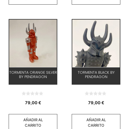
TORMENTA ORANGE SILVER
TORMENTA BLACK BY
BY PENDRAGON
PENDRAGON
0
0
79,00
€
79,00
€
d
d
e
e
5
5
AÑADIR AL
AÑADIR AL
CARRITO
CARRITO