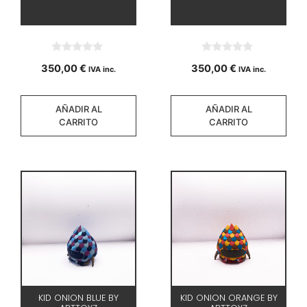
0
0
350,00
€
350,00
€
IVA inc.
IVA inc.
d
d
e
e
5
5
AÑADIR AL
AÑADIR AL
CARRITO
CARRITO
KID ONION BLUE BY
KID ONION ORANGE BY