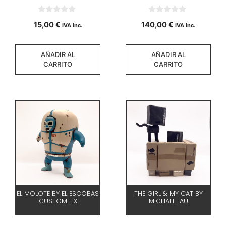
0
0
15,00
€
140,00
€
IVA inc.
IVA inc.
d
d
e
e
5
5
AÑADIR AL
AÑADIR AL
CARRITO
CARRITO
EL MOLOTE BY EL ESCOBAS
THE GIRL & MY CAT BY
CUSTOM HX
MICHAEL LAU