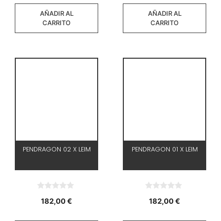
AÑADIR AL
AÑADIR AL
CARRITO
CARRITO
PENDRAGON 02 X LEIM
PENDRAGON 01 X LEIM
0
0
182,00
€
182,00
€
d
d
e
e
5
5