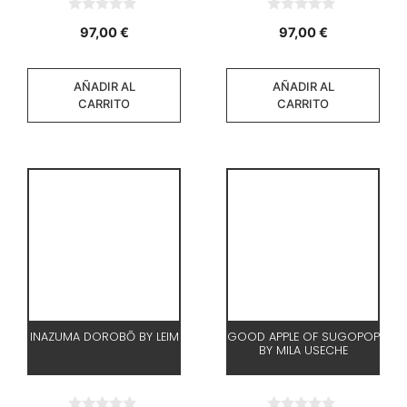
0
0
97,00
€
97,00
€
d
d
e
e
5
5
AÑADIR AL
AÑADIR AL
CARRITO
CARRITO
INAZUMA DOROBŌ BY LEIM
GOOD APPLE OF SUGOPOP
BY MILA USECHE