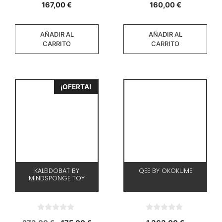
167,00
€
160,00
€
d
d
e
e
5
5
AÑADIR AL
AÑADIR AL
CARRITO
CARRITO
¡OFERTA!
KALEIDOBAT BY
QEE BY OKOKUME
MINDSPONGE TOY
0
0