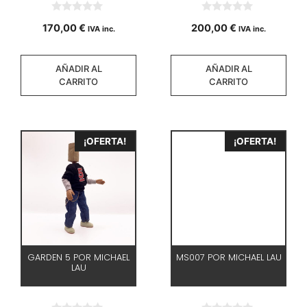
0
0
170,00
€
200,00
€
IVA inc.
IVA inc.
d
d
e
e
5
5
AÑADIR AL
AÑADIR AL
CARRITO
CARRITO
¡OFERTA!
¡OFERTA!
GARDEN 5 POR MICHAEL
MS007 POR MICHAEL LAU
LAU