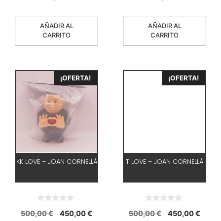
e
e
5
5
AÑADIR AL
AÑADIR AL
CARRITO
CARRITO
¡OFERTA!
¡OFERTA!
KK LOVE – JOAN CORNELLÀ
T LOVE – JOAN CORNELLÀ
0
0
El
El
El
El
500,00
€
450,00
€
500,00
€
450,00
€
d
d