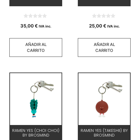
0
0
35,00
€
25,00
€
IVA inc.
IVA inc.
d
d
e
e
5
5
AÑADIR AL
AÑADIR AL
CARRITO
CARRITO
RAMEN YES (CHOI CHOI)
RAMEN YES (TAKESHII) BY
BY BROSMIND
BROSMIND