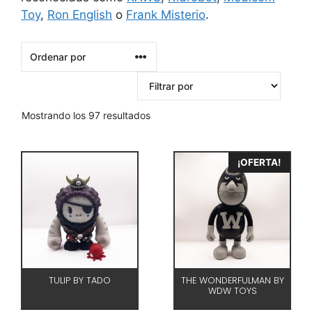
Toy
,
Ron English
o
Frank Misterio
.
Mostrando los 97 resultados
¡OFERTA!
TULIP BY TADO
THE WONDERFULMAN BY
WDW TOYS