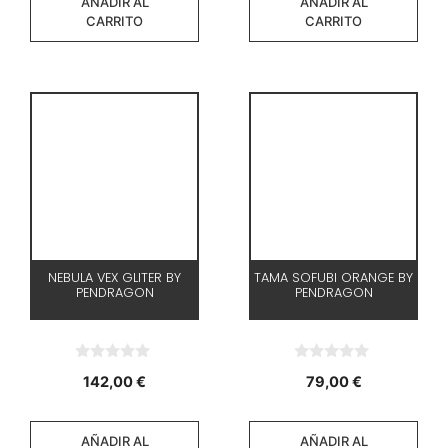
AÑADIR AL
AÑADIR AL
CARRITO
CARRITO
NEBULA VEX GLITER BY
TAMA SOFUBI ORANGE BY
PENDRAGON
PENDRAGON
0
0
142,00
€
79,00
€
d
d
e
e
5
5
AÑADIR AL
AÑADIR AL