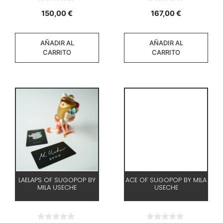
0
0
150,00
€
167,00
€
d
d
e
e
5
5
AÑADIR AL
AÑADIR AL
CARRITO
CARRITO
LAELAPS OF SUGOPOP BY
ACE OF SUGOPOP BY MILA
MILA USECHE
USECHE