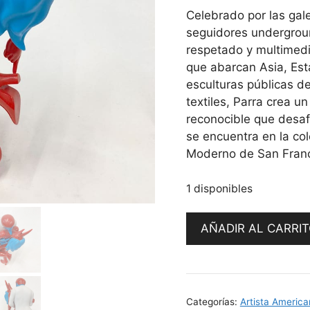
Celebrado por las gal
seguidores undergroun
respetado y multimedi
que abarcan Asia, Es
esculturas públicas de
textiles, Parra crea u
reconocible que desafí
se encuentra en la co
Moderno de San Franc
1 disponibles
Pierced
AÑADIR AL CARRI
by
Parra
cantidad
Categorías:
Artista America