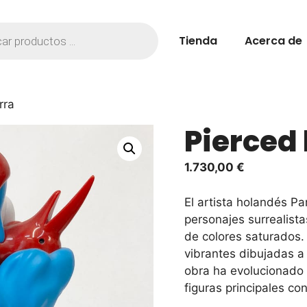
Tienda
Acerca de
rra
Pierced
1.730,00
€
El artista holandés P
personajes surrealista
de colores saturados.
vibrantes dibujadas a
obra ha evolucionado 
figuras principales co