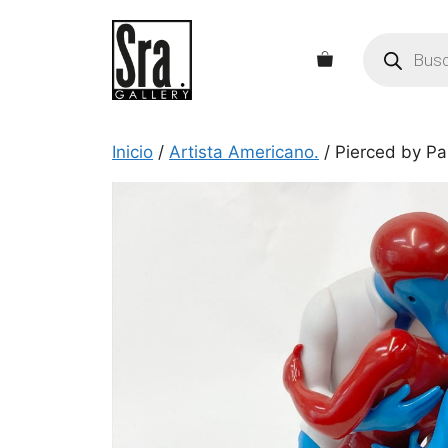
Saltar
al
Búsqueda
de
contenido
productos
Inicio
/
Artista Americano.
/ Pierced by Pa