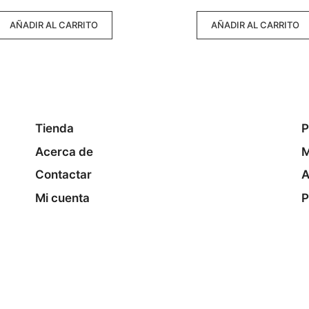
5
AÑADIR AL CARRITO
AÑADIR AL CARRITO
Tienda
P
Acerca de
M
Contactar
A
Mi cuenta
P