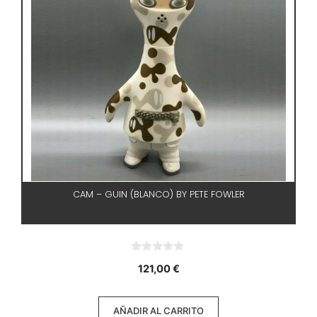
CAM – GUIN (BLANCO) BY PETE FOWLER
0
121,00
€
d
e
5
AÑADIR AL CARRITO