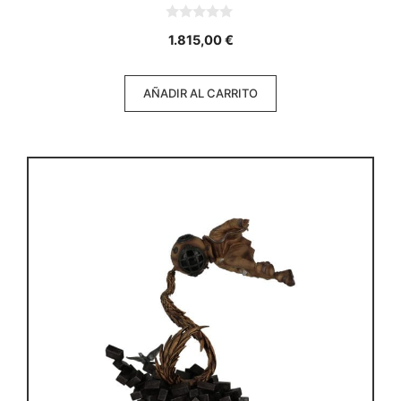
0
1.815,00
€
d
e
5
AÑADIR AL CARRITO