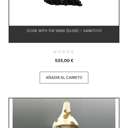
GONE WITH THE WIND (DUSK) – SANKTOYS
0
535,00
€
d
e
5
AÑADIR AL CARRITO