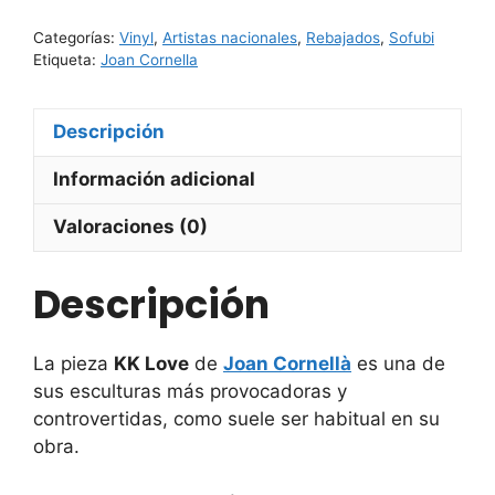
Cornellà
Categorías:
Vinyl
,
Artistas nacionales
,
Rebajados
,
Sofubi
cantidad
Etiqueta:
Joan Cornella
Descripción
Información adicional
Valoraciones (0)
Descripción
La pieza
KK Love
de
Joan Cornellà
es una de
sus esculturas más provocadoras y
controvertidas, como suele ser habitual en su
obra.