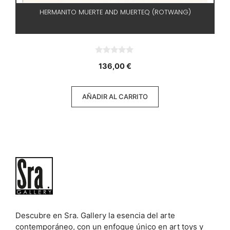
HERMANITO MUERTE AND MUERTEQ (ROTWANG)
0
136,00
€
d
e
5
AÑADIR AL CARRITO
Descubre en Sra. Gallery la esencia del arte
contemporáneo, con un enfoque único en art toys y