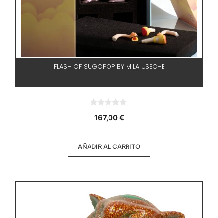
FLASH OF SUGOPOP BY MILA USECHE
0
167,00
€
d
e
5
AÑADIR AL CARRITO