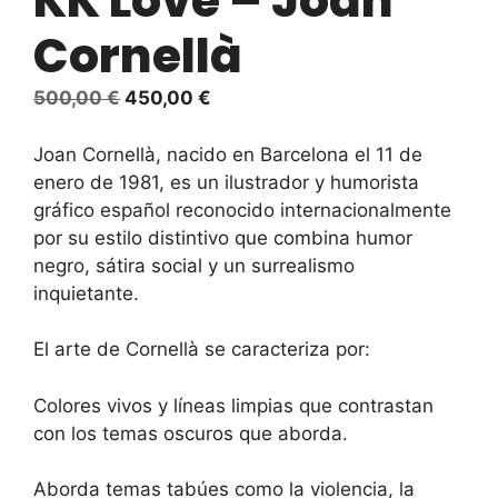
KK Love – Joan
Cornellà
El
El
500,00
€
450,00
€
precio
precio
original
actual
Joan Cornellà, nacido en Barcelona el 11 de
era:
es:
enero de 1981, es un ilustrador y humorista
500,00 €.
450,00 €.
gráfico español reconocido internacionalmente
por su estilo distintivo que combina humor
negro, sátira social y un surrealismo
inquietante.
El arte de Cornellà se caracteriza por:
Colores vivos y líneas limpias que contrastan
con los temas oscuros que aborda.
Aborda temas tabúes como la violencia, la