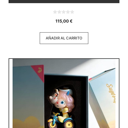
0
115,00
€
d
e
5
AÑADIR AL CARRITO