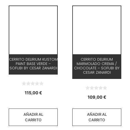
CERRITO DELIRIUM KUSTOM
CERRITO DELIRIUM
PAINT BASE VERDE –
MARMOLADO CREMA /
SOFUBI BY CESAR ZANARDI
CHOCOLATE – SOFUBI BY
CESAR ZANARDI
0
115,00
€
d
0
109,00
€
e
d
5
e
5
AÑADIR AL
AÑADIR AL
CARRITO
CARRITO