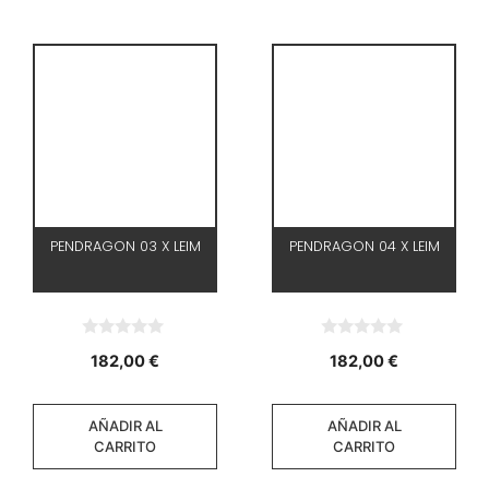
PENDRAGON 03 X LEIM
PENDRAGON 04 X LEIM
0
0
182,00
€
182,00
€
d
d
e
e
5
5
AÑADIR AL
AÑADIR AL
CARRITO
CARRITO