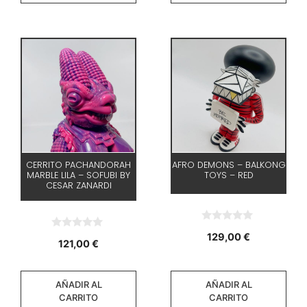
CERRITO PACHANDORAH
AFRO DEMONS – BALKONG
MARBLE LILA – SOFUBI BY
TOYS – RED
CESAR ZANARDI
0
129,00
€
0
d
121,00
€
d
e
e
5
5
AÑADIR AL
AÑADIR AL
CARRITO
CARRITO