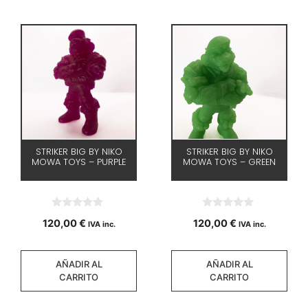
STRIKER BIG BY NIKO
STRIKER BIG BY NIKO
MOWA TOYS – PURPLE
MOWA TOYS – GREEN
0
0
120,00
€
120,00
€
IVA inc.
IVA inc.
d
d
e
e
5
5
AÑADIR AL
AÑADIR AL
CARRITO
CARRITO