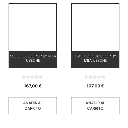
ACE OF SUGOPOP BY MILA
FLASH OF SUGOPOP BY
USECHE
MILA USECHE
0
0
167,00
€
167,00
€
d
d
e
e
5
5
AÑADIR AL
AÑADIR AL
CARRITO
CARRITO