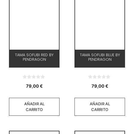
TAMA SOFUBI RED BY
TAMA SOFUBI BLUE BY
PENDRAGON
PENDRAGON
0
0
79,00
€
79,00
€
d
d
e
e
5
5
AÑADIR AL
AÑADIR AL
CARRITO
CARRITO