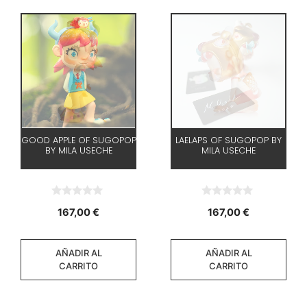
GOOD APPLE OF SUGOPOP
LAELAPS OF SUGOPOP BY
BY MILA USECHE
MILA USECHE
0
0
167,00
€
167,00
€
d
d
e
e
5
5
AÑADIR AL
AÑADIR AL
CARRITO
CARRITO