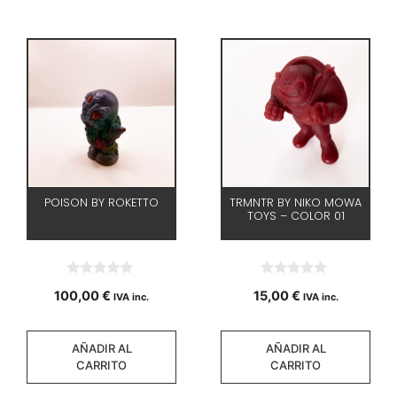
POISON BY ROKETTO
TRMNTR BY NIKO MOWA
TOYS – COLOR 01
0
0
100,00
€
15,00
€
IVA inc.
IVA inc.
d
d
e
e
5
5
AÑADIR AL
AÑADIR AL
CARRITO
CARRITO