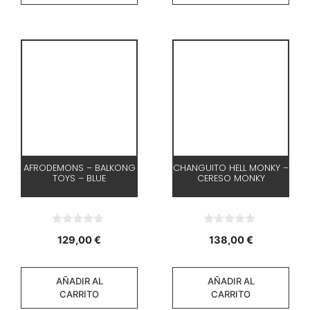
AFRODEMONS – BALKONG
CHANGUITO HELL MONKY –
TOYS – BLUE
CERESO MONKY
0
0
129,00
€
138,00
€
d
d
e
e
5
5
AÑADIR AL
AÑADIR AL
CARRITO
CARRITO