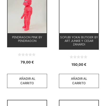
PENDRAGON PINK BY
SOFUBI YOKAI BUTIGER BY
PENDRAGON
ART JUNKIE Y CESAR
ZANARDI
0
79,00
€
0
d
150,00
€
d
e
e
5
5
AÑADIR AL
AÑADIR AL
CARRITO
CARRITO