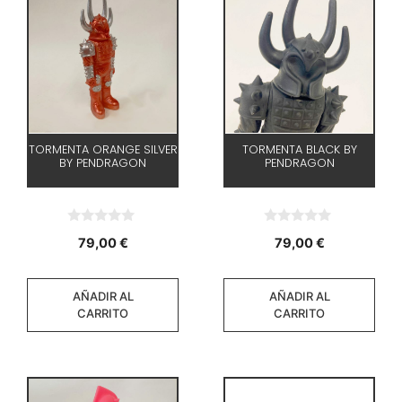
TORMENTA ORANGE SILVER
TORMENTA BLACK BY
BY PENDRAGON
PENDRAGON
0
0
79,00
€
79,00
€
d
d
e
e
5
5
AÑADIR AL
AÑADIR AL
CARRITO
CARRITO