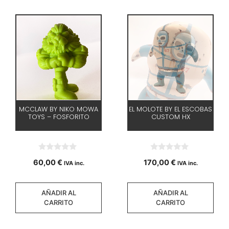
MCCLAW BY NIKO MOWA
EL MOLOTE BY EL ESCOBAS
TOYS – FOSFORITO
CUSTOM HX
0
0
60,00
€
170,00
€
IVA inc.
IVA inc.
d
d
e
e
5
5
AÑADIR AL
AÑADIR AL
CARRITO
CARRITO