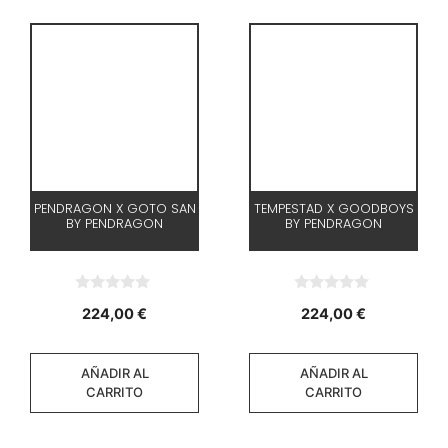
PENDRAGON X GOTO SAN
TEMPESTAD X GOODBOYS
BY PENDRAGON
BY PENDRAGON
0
0
224,00
€
224,00
€
d
d
e
e
5
5
AÑADIR AL
AÑADIR AL
CARRITO
CARRITO