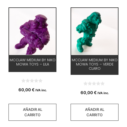
MCCLAW MEDIUM BY NIKO
MCCLAW MEDIUM BY NIKO
MOWA TOYS – LILA
MOWA TOYS – VERDE
CLARO
0
60,00
€
0
IVA inc.
d
60,00
€
IVA inc.
d
e
e
5
5
AÑADIR AL
AÑADIR AL
CARRITO
CARRITO