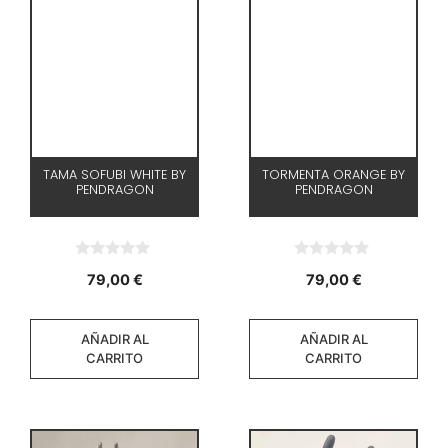
TAMA SOFUBI WHITE BY
TORMENTA ORANGE BY
PENDRAGON
PENDRAGON
0
0
79,00
€
79,00
€
d
d
e
e
5
5
AÑADIR AL
AÑADIR AL
CARRITO
CARRITO