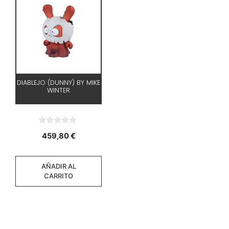
DIABLEJO (DUNNY) BY MIKE
WINTER
0
459,80
€
d
e
5
AÑADIR AL
CARRITO