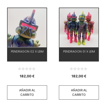
PENDRAGON 02 X LEIM
PENDRAGON 01 X LEIM
0
0
182,00
€
182,00
€
d
d
e
e
5
5
AÑADIR AL
AÑADIR AL
CARRITO
CARRITO