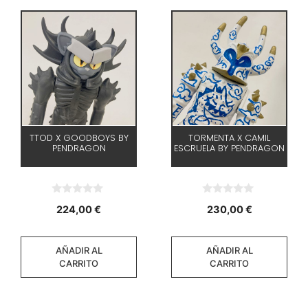
TTOD X GOODBOYS BY
TORMENTA X CAMIL
PENDRAGON
ESCRUELA BY PENDRAGON
0
0
224,00
€
230,00
€
d
d
e
e
5
5
AÑADIR AL
AÑADIR AL
CARRITO
CARRITO