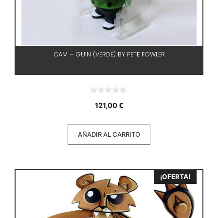
CAM – GUIN (VERDE) BY PETE FOWLER
0
121,00
€
d
e
5
AÑADIR AL CARRITO
¡OFERTA!