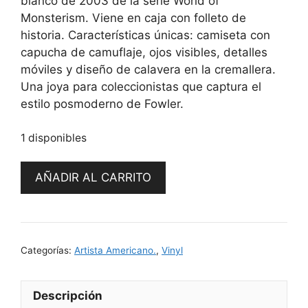
blanco de 2003 de la serie World of
Monsterism. Viene en caja con folleto de
historia. Características únicas: camiseta con
capucha de camuflaje, ojos visibles, detalles
móviles y diseño de calavera en la cremallera.
Una joya para coleccionistas que captura el
estilo posmoderno de Fowler.
1 disponibles
Cam
AÑADIR AL CARRITO
-
Guin
(Blanco)
By
Categorías:
Artista Americano.
,
Vinyl
Pete
Fowler
cantidad
Descripción