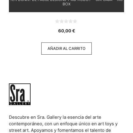
BOX
0
60,00
€
d
e
5
AÑADIR AL CARRITO
Descubre en Sra. Gallery la esencia del arte
contemporáneo, con un enfoque único en art toys y
street art. Apoyamos y fomentamos el talento de