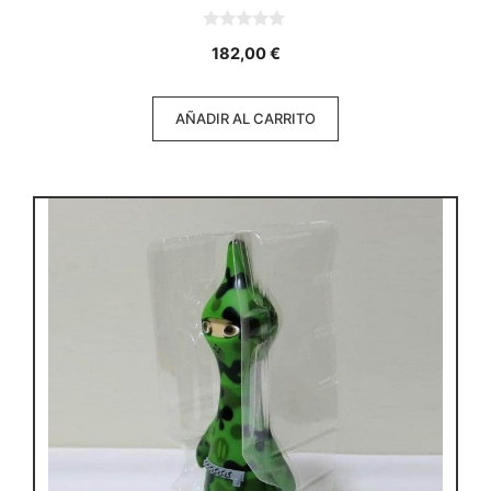
0
182,00
€
d
e
5
AÑADIR AL CARRITO