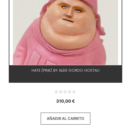
HATE (PINK) BY ALEIX GORDO HOSTAU
0
310,00
€
d
e
5
AÑADIR AL CARRITO