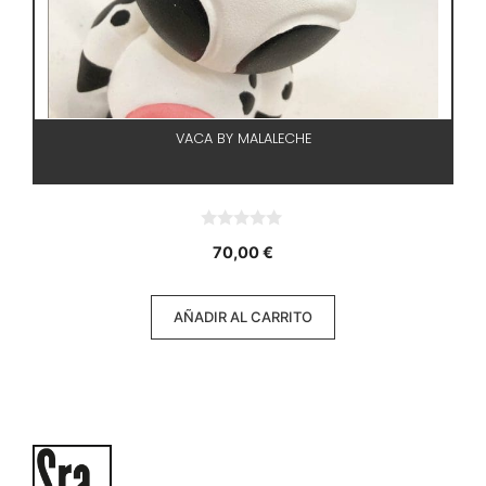
VACA BY MALALECHE
0
70,00
€
d
e
5
AÑADIR AL CARRITO