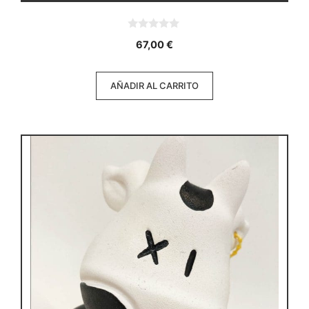
0
67,00
€
d
e
5
AÑADIR AL CARRITO