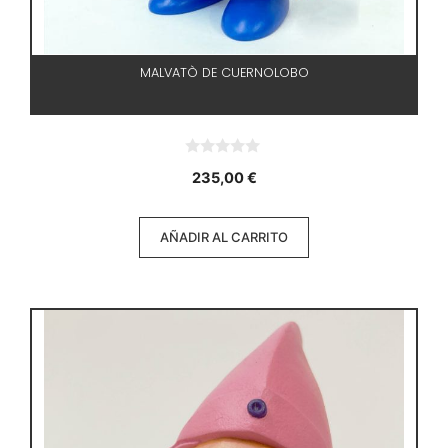
MALVATÒ DE CUERNOLOBO
0
235,00
€
d
e
5
AÑADIR AL CARRITO