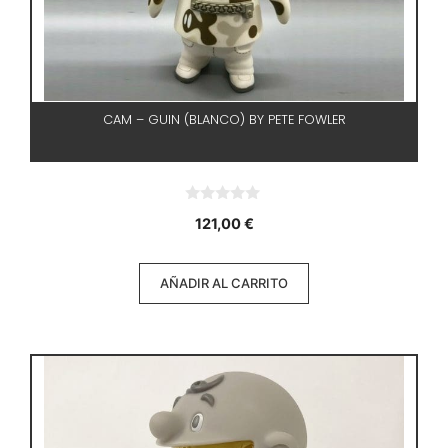
CAM – GUIN (BLANCO) BY PETE FOWLER
0
121,00
€
d
e
5
AÑADIR AL CARRITO