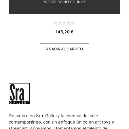
WOOD DONKEY DUNNY
0
145,20
€
d
e
5
AÑADIR AL CARRITO
Descubre en Sra. Gallery la esencia del arte
contemporáneo, con un enfoque único en art toys y
street art. Apoyamos y fomentamos el talento de