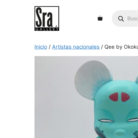
Saltar
al
Búsqueda
de
contenido
productos
Inicio
/
Artistas nacionales
/ Qee by Oko