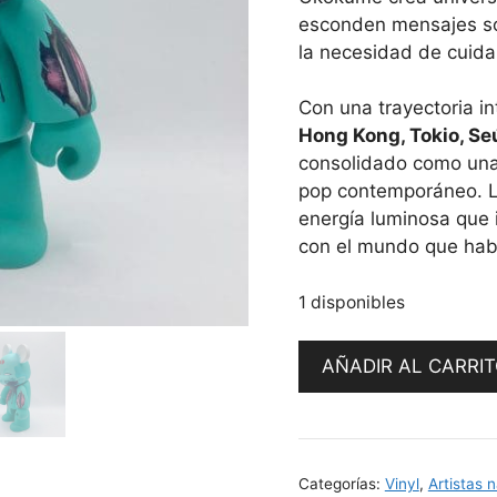
esconden mensajes sobr
la necesidad de cuida
Con una trayectoria i
Hong Kong, Tokio, Seú
consolidado como una 
pop contemporáneo. 
energía luminosa que i
con el mundo que hab
1 disponibles
Qee
AÑADIR AL CARRI
by
Okokume
cantidad
Categorías:
Vinyl
,
Artistas 