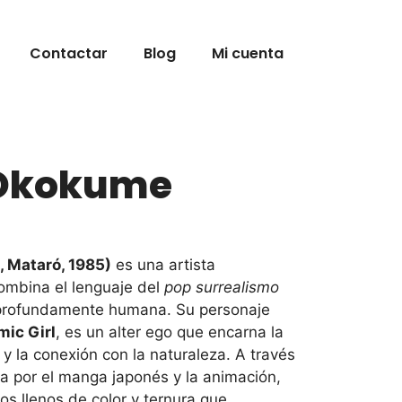
Okokume
cantidad
Contactar
Blog
Mi cuenta
 Okokume
 Mataró, 1985)
es una artista
mbina el lenguaje del
pop surrealismo
 profundamente humana. Su personaje
ic Girl
, es un alter ego que encarna la
y la conexión con la naturaleza. A través
da por el manga japonés y la animación,
s llenos de color y ternura que