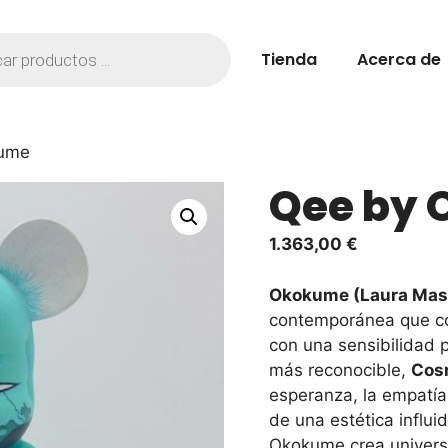
Tienda
Acerca de
kume
Qee by
1.363,00
€
Okokume (Laura Mas,
contemporánea que co
con una sensibilidad
más reconocible,
Cosm
esperanza, la empatía 
de una estética influi
Okokume crea universo