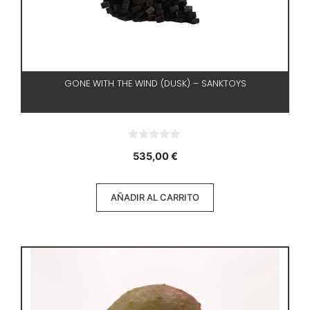
GONE WITH THE WIND (DUSK) – SANKTOYS
0
535,00
€
d
e
5
AÑADIR AL CARRITO