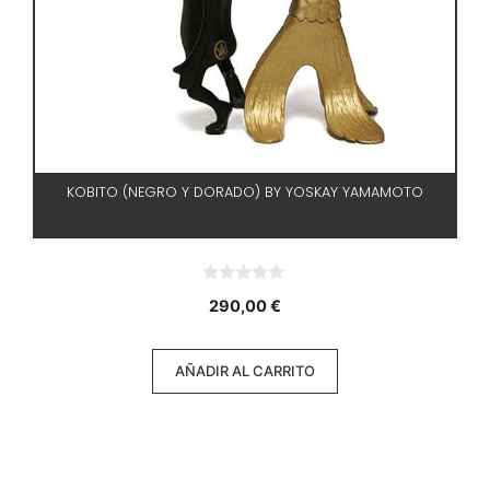
KOBITO (NEGRO Y DORADO) BY YOSKAY YAMAMOTO
0
290,00
€
d
e
5
AÑADIR AL CARRITO