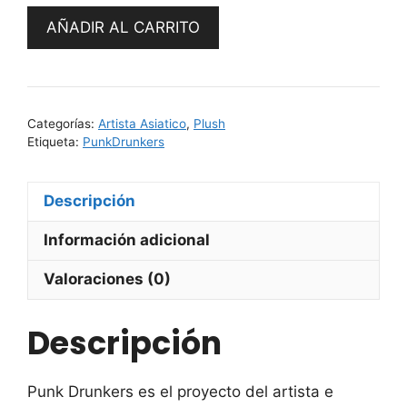
Aitsu
AÑADIR AL CARRITO
by
Punk
Drunkers
cantidad
Categorías:
Artista Asiatico
,
Plush
Etiqueta:
PunkDrunkers
Descripción
Información adicional
Valoraciones (0)
Descripción
Punk Drunkers es el proyecto del artista e