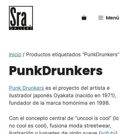
Saltar
al
Menú
contenido
Inicio
/ Productos etiquetados “PunkDrunkers”
PunkDrunkers
Punk Drunkers
es el proyecto del artista e
ilustrador japonés Oyakata (nacido en 1971),
fundador de la marca homónima en 1998.
Con el concepto central de “uncool is cool” (lo
no cool es cool), fusiona moda streetwear,
ilustración y juguetes de vinilo suave (
sofubi
)