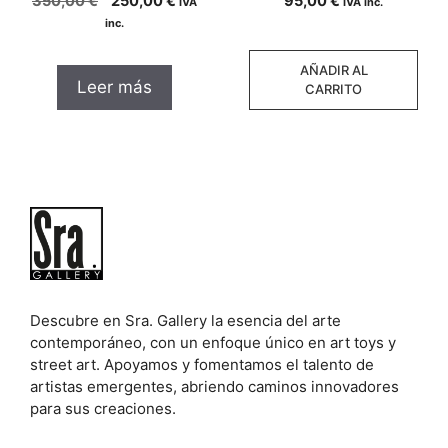
350,00
€
250,00
€
95,00
€
IVA
IVA inc.
d
d
e
e
precio
precio
inc.
5
5
original
actual
era:
es:
AÑADIR AL
350,00 €.
250,00 €.
Leer más
CARRITO
Descubre en Sra. Gallery la esencia del arte
contemporáneo, con un enfoque único en art toys y
street art. Apoyamos y fomentamos el talento de
artistas emergentes, abriendo caminos innovadores
para sus creaciones.