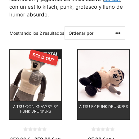
con un estilo kitsch, punk, grotesco y lleno de
humor absurdo.
Mostrando los 2 resultados
¡OFERTA!
SOLD OUT
AITSU CON KNAVEBY BY
AITSU BY PUNK DRUNKERS
PUNK DRUNKERS
0
0
El
El