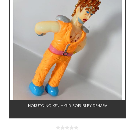
HOKUTO NO KEN – GID SOFUBI BY DEHARA
0