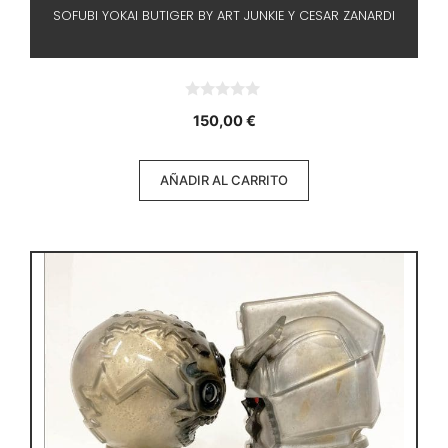
SOFUBI YOKAI BUTIGER BY ART JUNKIE Y CESAR ZANARDI
0
150,00
€
d
e
5
AÑADIR AL CARRITO