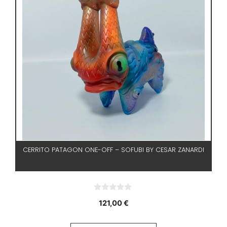
CERRITO PATAGON ONE-OFF – SOFUBI BY CESAR ZANARDI
0
121,00
€
d
e
5