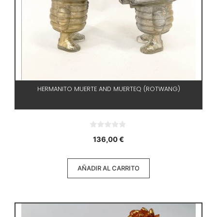
HERMANITO MUERTE AND MUERTEQ (ROTWANG)
0
136,00
€
d
e
5
AÑADIR AL CARRITO