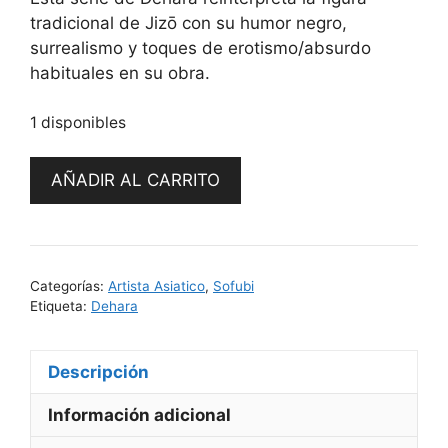
tradicional de Jizō con su humor negro,
surrealismo y toques de erotismo/absurdo
habituales en su obra.
1 disponibles
Jisosan
AÑADIR AL CARRITO
Gris
by
Dehara
cantidad
Categorías:
Artista Asiatico
,
Sofubi
Etiqueta:
Dehara
Descripción
Información adicional