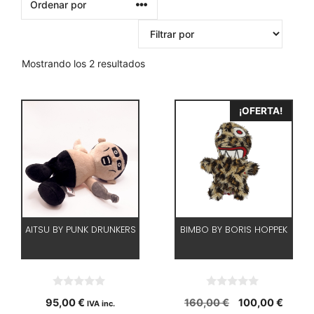
Mostrando los 2 resultados
¡OFERTA!
AITSU BY PUNK DRUNKERS
BIMBO BY BORIS HOPPEK
0
0
El
El
95,00
€
160,00
€
100,00
€
IVA inc.
d
d