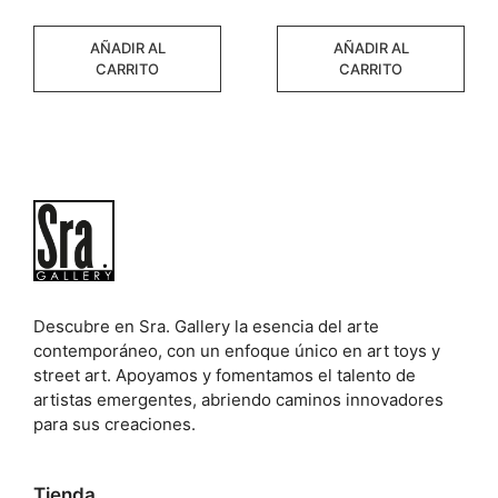
e
e
precio
preci
5
5
original
actual
AÑADIR AL
AÑADIR AL
era:
es:
CARRITO
CARRITO
160,00 €.
100,0
Descubre en Sra. Gallery la esencia del arte
contemporáneo, con un enfoque único en art toys y
street art. Apoyamos y fomentamos el talento de
artistas emergentes, abriendo caminos innovadores
para sus creaciones.
Tienda