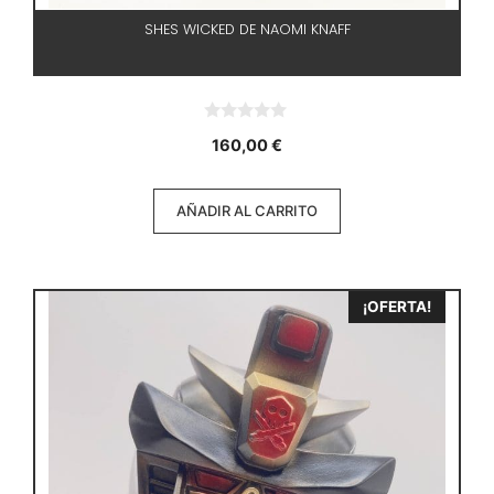
SHES WICKED DE NAOMI KNAFF
0
160,00
€
d
e
5
AÑADIR AL CARRITO
¡OFERTA!