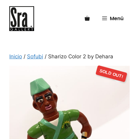
Saltar
al
Menú
contenido
Inicio
/
Sofubi
/ Sharizo Color 2 by Dehara
SOLD OUT!