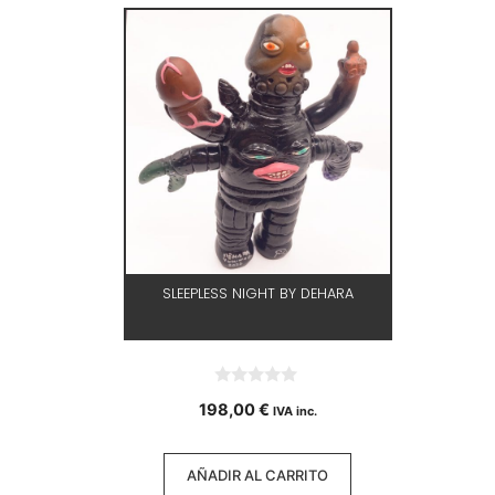
SLEEPLESS NIGHT BY DEHARA
0
198,00
€
IVA inc.
d
e
5
AÑADIR AL CARRITO