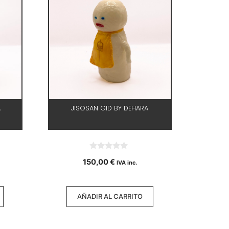
A
JISOSAN GID BY DEHARA
0
150,00
€
IVA inc.
d
e
5
AÑADIR AL CARRITO