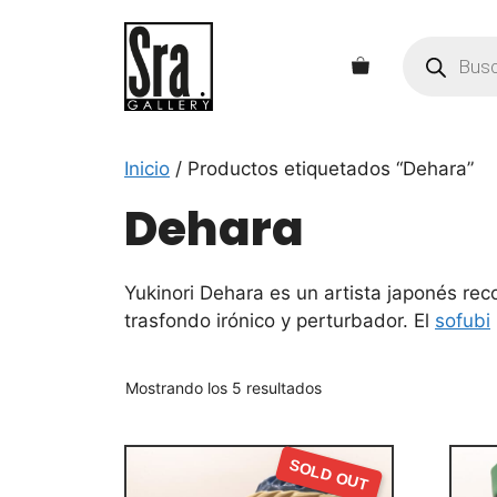
Saltar
al
Búsqueda
de
contenido
productos
Inicio
/ Productos etiquetados “Dehara”
Dehara
Yukinori Dehara es un artista japonés re
trasfondo irónico y perturbador. El
sofubi
Mostrando los 5 resultados
SOLD OUT