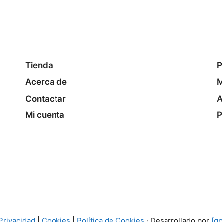
Tienda
P
Acerca de
M
Contactar
A
Mi cuenta
P
 Privacidad
|
Cookies
|
Política de Cookies
· Desarrollado por
[gp