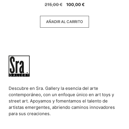
0
El
El
215,00
€
100,00
€
d
e
precio
precio
5
original
actual
AÑADIR AL CARRITO
era:
es:
215,00 €.
100,00 €.
Descubre en Sra. Gallery la esencia del arte
contemporáneo, con un enfoque único en art toys y
street art. Apoyamos y fomentamos el talento de
artistas emergentes, abriendo caminos innovadores
para sus creaciones.