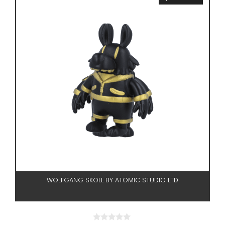
WOLFGANG SKOLL BY ATOMIC STUDIO LTD