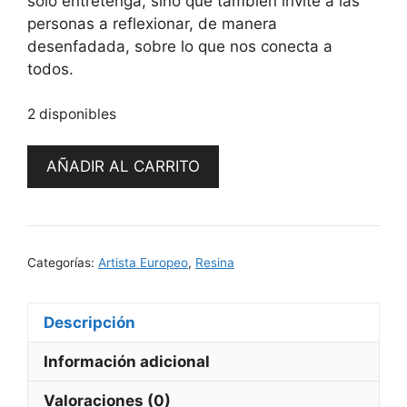
solo entretenga, sino que también invite a las
personas a reflexionar, de manera
desenfadada, sobre lo que nos conecta a
todos.
2 disponibles
Joy
AÑADIR AL CARRITO
Boy
Mini
-
Bliss
Categorías:
Artista Europeo
,
Resina
-
by
Atom
Descripción
Toys
cantidad
Información adicional
Valoraciones (0)