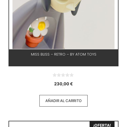
MISS BLISS – RETRO – BY ATOM TOYS
0
230,00
€
d
e
5
AÑADIR AL CARRITO
¡OFERTA!