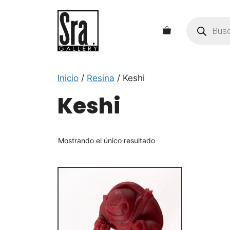
Saltar
al
Búsqueda
de
contenido
productos
Inicio
/
Resina
/ Keshi
Keshi
Mostrando el único resultado