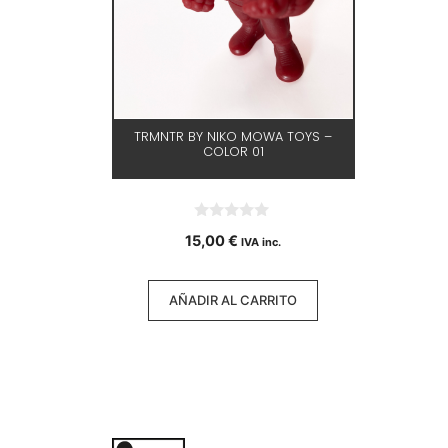
TRMNTR BY NIKO MOWA TOYS –
COLOR 01
0
15,00
€
IVA inc.
d
e
5
AÑADIR AL CARRITO