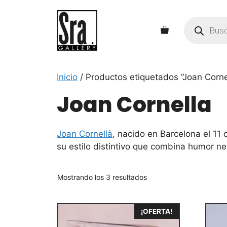
Saltar
al
Búsqueda
de
contenido
productos
Inicio
/ Productos etiquetados “Joan Corne
Joan Cornella
Joan Cornellà
, nacido en Barcelona el 11
su estilo distintivo que combina humor neg
Mostrando los 3 resultados
¡OFERTA!