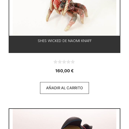
SHES WICKED DE NAOMI KNAFF
0
160,00
€
d
e
5
AÑADIR AL CARRITO