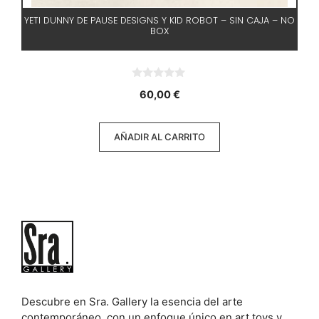
YETI DUNNY DE PAUSE DESIGNS Y KID ROBOT – SIN CAJA – NO
BOX
0
60,00
€
d
e
5
AÑADIR AL CARRITO
Descubre en Sra. Gallery la esencia del arte
contemporáneo, con un enfoque único en art toys y