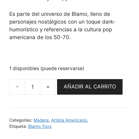
Es parte del universo de Blamo, lleno de
personajes nostálgicos con un toque dark-
humorístico y referencias a la cultura pop
americana de los 50-70.
1 disponibles (puede reservarse)
AÑADIR AL CARRITO
Billy
The
Rabbit
by
Categorías:
Madera
,
Artista Americano.
Blamo
Etiqueta:
Blamo Toys
Toys
cantidad