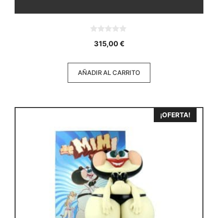
0
315,00
€
d
e
5
AÑADIR AL CARRITO
¡OFERTA!