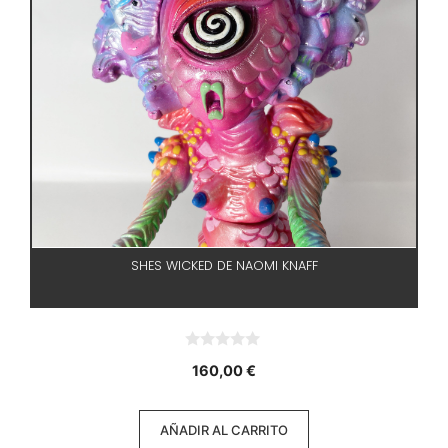
SHES WICKED DE NAOMI KNAFF
0
160,00
€
d
e
5
AÑADIR AL CARRITO