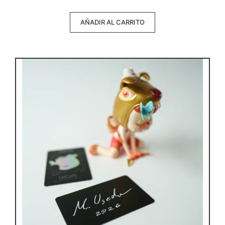
e
5
AÑADIR AL CARRITO