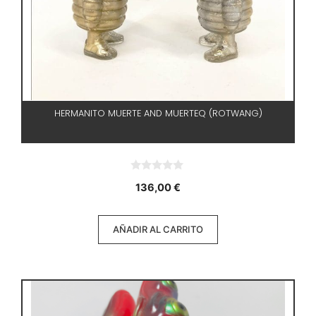
HERMANITO MUERTE AND MUERTEQ (ROTWANG)
0
136,00
€
d
e
5
AÑADIR AL CARRITO