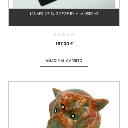
LAELAPS OF SUGOPOP BY MILA USECHE
0
167,00
€
d
e
5
AÑADIR AL CARRITO