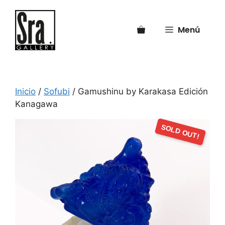
Saltar
al
Menú
contenido
Inicio
/
Sofubi
/ Gamushinu by Karakasa Edición
Kanagawa
SOLD OUT!