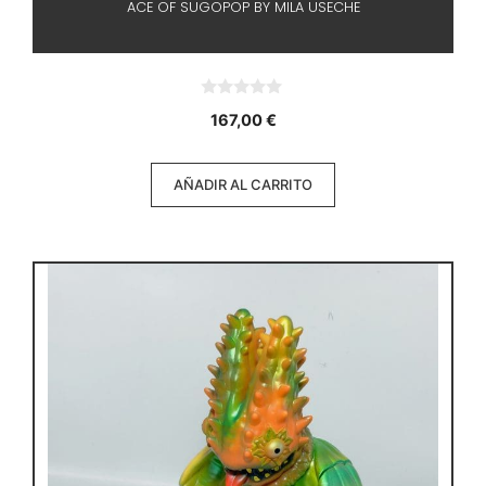
ACE OF SUGOPOP BY MILA USECHE
0
167,00
€
d
e
5
AÑADIR AL CARRITO