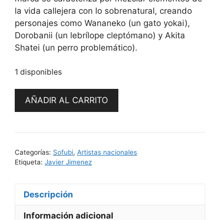
la vida callejera con lo sobrenatural, creando
personajes como Wananeko (un gato yokai),
Dorobanii (un lebrílope cleptómano) y Akita
Shatei (un perro problemático).
1 disponibles
Dark
AÑADIR AL CARRITO
Wizard
Lulu
-
Sofubi
Categorías:
Sofubi
,
Artistas nacionales
de
Etiqueta:
Javier Jimenez
CatMagicToys
by
Javier
Descripción
Jiménez
Información adicional
cantidad