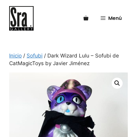
Saltar
al
Menú
contenido
Inicio
/
Sofubi
/ Dark Wizard Lulu – Sofubi de
CatMagicToys by Javier Jiménez