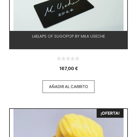
LAELAPS OF SUGOPOP BY MILA USECHE
0
167,00
€
d
e
5
AÑADIR AL CARRITO
¡OFERTA!