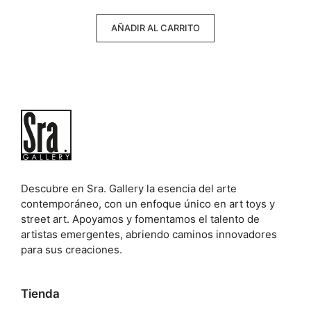
precio
precio
5
original
actual
AÑADIR AL CARRITO
era:
es:
500,00 €.
450,00 €.
Descubre en Sra. Gallery la esencia del arte
contemporáneo, con un enfoque único en art toys y
street art. Apoyamos y fomentamos el talento de
artistas emergentes, abriendo caminos innovadores
para sus creaciones.
Tienda