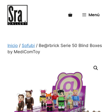
Saltar
al
Menú
contenido
Inicio
/
Sofubi
/ Be@rbrick Serie 50 Blind Boxes
by MediComToy