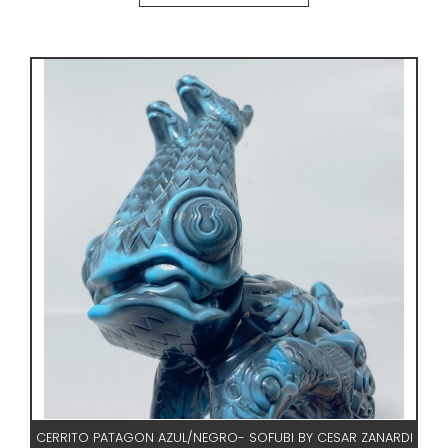
CERRITO PATAGON AZUL/NEGRO- SOFUBI BY CESAR ZANARDI