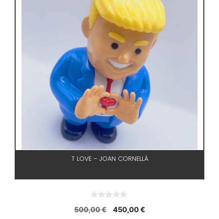
T LOVE – JOAN CORNELLÀ
0
El
El
500,00
€
450,00
€
d
e