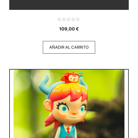
0
109,00
€
d
e
5
AÑADIR AL CARRITO