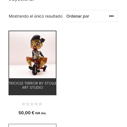
Mostrando el único resultado
TRICICLE TERROR BY STOLLE
ART STUDIO
0
50,00
€
IVA inc.
d
e
5