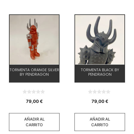
TORMENTA ORANGE SILVER
TORMENTA BLACK BY
BY PENDRAGON
PENDRAGON
0
0
79,00
€
79,00
€
d
d
e
e
5
5
AÑADIR AL
AÑADIR AL
CARRITO
CARRITO