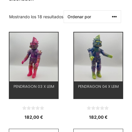
Mostrando los 18 resultados
PENDRAGON 03 X LEIM
PENDRAGON 04 X LEIM
0
0
182,00
€
182,00
€
d
d
e
e
5
5