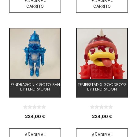
AÑADIR AL
AÑADIR AL
CARRITO
CARRITO
PENDRAGON X GOTO SAN
TEMPESTAD X GOODBOYS
BY PENDRAGON
BY PENDRAGON
0
0
224,00
€
224,00
€
d
d
e
e
5
5
AÑADIR AL
AÑADIR AL