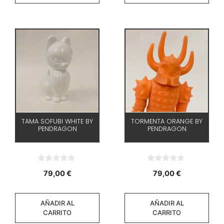
TAMA SOFUBI WHITE BY
TORMENTA ORANGE BY
PENDRAGON
PENDRAGON
0
0
79,00
€
79,00
€
d
d
e
e
5
5
AÑADIR AL
AÑADIR AL
CARRITO
CARRITO