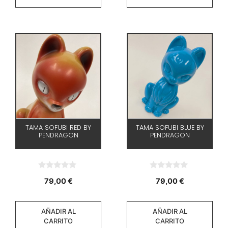
TAMA SOFUBI RED BY
TAMA SOFUBI BLUE BY
PENDRAGON
PENDRAGON
0
0
79,00
€
79,00
€
d
d
e
e
5
5
AÑADIR AL
AÑADIR AL
CARRITO
CARRITO