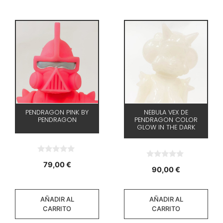
PENDRAGON PINK BY
NEBULA VEX DE
PENDRAGON
PENDRAGON COLOR
GLOW IN THE DARK
0
79,00
€
0
d
90,00
€
d
e
e
5
5
AÑADIR AL
AÑADIR AL
CARRITO
CARRITO