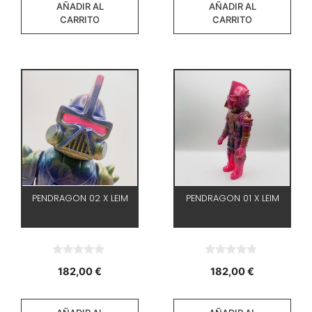
AÑADIR AL
AÑADIR AL
CARRITO
CARRITO
PENDRAGON 02 X LEIM
PENDRAGON 01 X LEIM
0
0
182,00
€
182,00
€
d
d
e
e
5
5