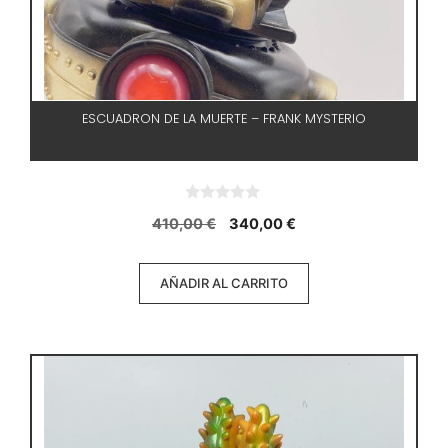
ESCUADRON DE LA MUERTE – FRANK MYSTERIO
0
El
El
410,00
€
340,00
€
d
e
precio
precio
5
original
actual
AÑADIR AL CARRITO
era:
es:
410,00 €.
340,00 €.