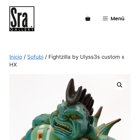
Saltar
al
Menú
contenido
Inicio
/
Sofubi
/ Fightzilla by Ulyss3s custom x
HX