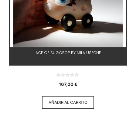
ACE OF SUGOPOP BY MILA USECHE
0
167,00
€
d
e
5
AÑADIR AL CARRITO