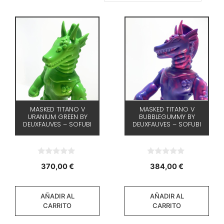
MASKED TITANO V
MASKED TITANO V
URANIUM GREEN BY
BUBBLEGUMMY BY
DEUXFAUVES – SOFUBI
DEUXFAUVES – SOFUBI
0
0
370,00
€
384,00
€
d
d
e
e
5
5
AÑADIR AL
AÑADIR AL
CARRITO
CARRITO