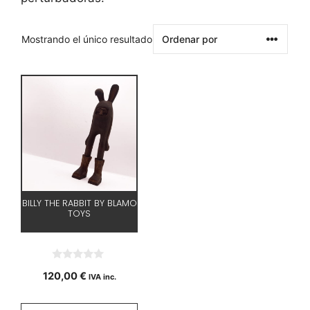
Mostrando el único resultado
BILLY THE RABBIT BY BLAMO
TOYS
0
120,00
€
IVA inc.
d
e
5